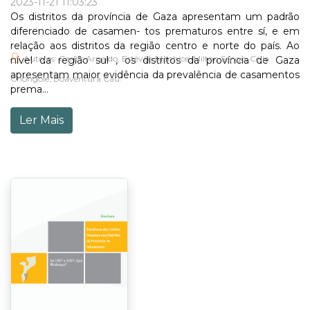
2023-11-21 11:03:23
Os distritos da província de Gaza apresentam um padrão
diferenciado de casamen- tos prematuros entre sí, e em
relação aos distritos da região centro e norte do país. Ao
Autores: Carlos Arnaldo, Estêvão Manhice, Milton Sengo, Célia
nível da região sul , os distritos da província de Gaza
apresentam maior evidência da prevalência de casamentos
Chongole, Boaventura Cáu.
prema...
Ler Mais