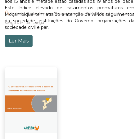
aos 15 anos e metade estão casadas aos 19 anos de idade.
Este índice elevado de casamentos prematuros em
Autores: Carlos Arnaldo, Boaventura Cau, Estêvão Manhice, Milton
Moçambique tem atraído a atenção de vários seguimentos
da sociedade, instituições do Governo, organizações da
Sengo & Milton Langa
sociedade civil e par...
Ler Mais