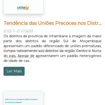
Tendência das Uniões Precoces nos Distritos da Província de Inhambane: “De 1997 a 2007, Que Mudanças?
2023-11-21 11:06:59
Os distritos da província de Inhambane à imagem da maior
parte dos distritos da região Sul de Moçambique
apresentam um padrão diferenciado de uniões prematuras,
Autores: Carlos Arnaldo, Estêvão Manhice, Milton Sengo, Célia
compa- rativamente aos distritos da região Centro e Norte
do país. Apesar de apresentarem um padrão heterogéneo
Chongole, Boaventura Cáu.
de idade de cas...
Ler Mais