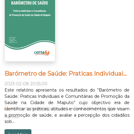
Barómetro de Saúde: Praticas Individuais e Comunitárias de Promoção da Saúde na Cidade de Maputo
2023-02-08 20:55:00
Este relatório apresenta os resultados do “Barómetro de
Saúde: Praticas Individuais e Comunitárias de Promoção da
Saúde na Cidade de Maputo” cujo objectivo era de
Autores: Carlos Arnaldo, Boaventura Cau, Joana Falcão, Estêvão
identificar as práticas, atitudes e conhecimentos que visam
a promoção de saúde, e avaliar a percepção dos cidadãos
Manhice
sob...