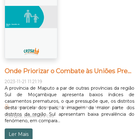
Onde Priorizar o Combate às Uniões Prematuras na Província de Maputo?
2023-11-21 11:21:19
A província de Maputo a par de outras províncias da região
Sul de Moçambique apresenta baixos índices de
casamentos prematuros, o que pressupõe que, os distritos
Autores: Carlos Arnaldo, Milton Sengo, Estêvão Manhice, Célia
desta parcela dos pais, à imagem da maior parte dos
distritos da região Sul apresentam baixa prevalência do
Chongole, Boaventura Cau.
fenómeno, em compara...
Ler Mais