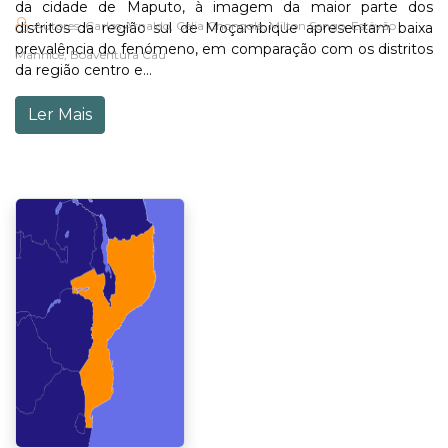
da cidade de Maputo, à imagem da maior parte dos
Autores: Carlos Arnaldo, Célia Chongole, Milton Sengo, Estêvão
distritos da região sul de Moçambique apresentam baixa
prevalência do fenómeno, em comparação com os distritos
Manhice, Boaventura Cau
da região centro e...
Ler Mais