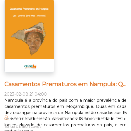
Casamentos Prematuros em Nampula: Que Distritos Estão Mais Afectados?
2023-02-08 21:04:00
Nampula é a província do país com a maior prevalência de
casamentos prematuros em Moçambique. Duas em cada
dez raparigas na província de Nampula estão casadas aos 16
Autores: Carlos Arnaldo, Boaventura Cau, Estêvão Manhice, Milton
anos e metade estão casadas aos 18 anos de idade. Este
índice elevado de casamentos prematuros no país, e em
Sengo & Milton Langa
particular na p...