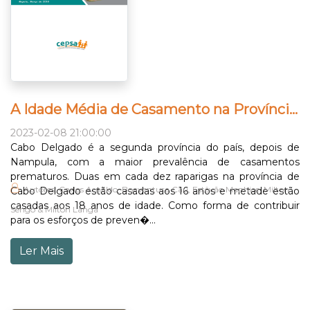
A Idade Média de Casamento na Província de Cabo Delgado
2023-02-08 21:00:00
Cabo Delgado é a segunda província do país, depois de
Nampula, com a maior prevalência de casamentos
prematuros. Duas em cada dez raparigas na província de
Autores: Carlos Arnaldo, Boaventura Cau, Estêvão Manhice, Milton
Cabo Delgado estão casadas aos 16 anos e metade estão
casadas aos 18 anos de idade. Como forma de contribuir
Sengo & Milton Langa
para os esforços de preven�...
Ler Mais