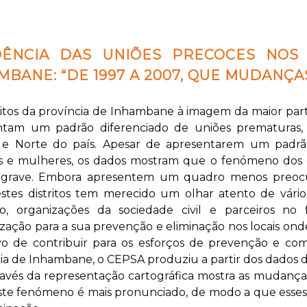
ÊNCIA DAS UNIÕES PRECOCES NOS 
MBANE: “DE 1997 A 2007, QUE MUDANÇA
ritos da província de Inhambane à imagem da maior par
ntam um padrão diferenciado de uniões prematuras, c
 e Norte do país. Apesar de apresentarem um padr
 e mulheres, os dados mostram que o fenómeno dos c
grave. Embora apresentem um quadro menos preocu
estes distritos tem merecido um olhar atento de vário
o, organizações da sociedade civil e parceiros no
lização para a sua prevenção e eliminação nos locais on
ivo de contribuir para os esforços de prevenção e c
ia de Inhambane, o CEPSA produziu a partir dos dados 
avés da representação cartográfica mostra as mudanças
te fenómeno é mais pronunciado, de modo a que esses dis