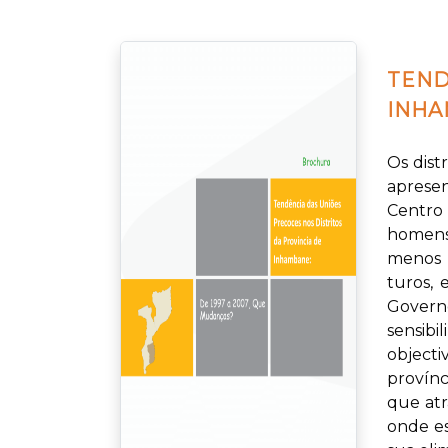
TEND
INHA
Os dist
aprese
Centro
homens
menos 
turos, 
Govern
sensibi
object
provínc
que atr
onde es