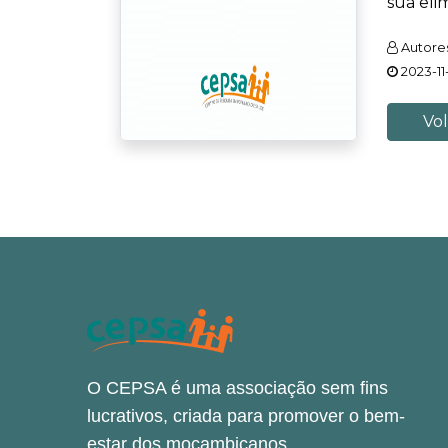
sua eli
Autores
2023-11-
Vol
O CEPSA é uma associação sem fins
lucrativos, criada para promover o bem-
estar dos moçambicanos