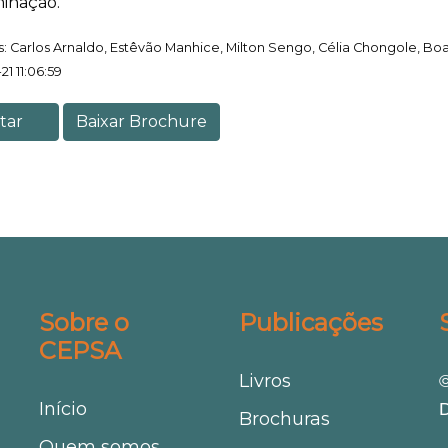
minação.
: Carlos Arnaldo, Estêvão Manhice, Milton Sengo, Célia Chongole, Bo
21 11:06:59
tar
Baixar Brochure
Sobre o
Publicações
CEPSA
Livros
©
Início
D
Brochuras
Quem somos