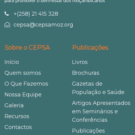
para promover o bem-estar dos moçambicanos
+(258) 21 415 328
cepsa@cepsamoz.org
Sobre o CEPSA
Publicações
Início
Livros
Quem somos
Brochuras
O Que Fazemos
Gazetas de
População e Saúde
Nossa Equipe
Artigos Apresentados
Galeria
em Seminários e
Recursos
Conferências
Contactos
Publicações