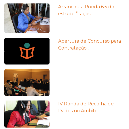
Arrancou a Ronda 6.5 do
estudo “Laços...
Abertura de Concurso para
Contratação ...
IV Ronda de Recolha de
Dados no Âmbito ...