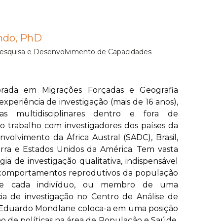
ndo, PhD
Pesquisa e Desenvolvimento de Capacidades
rada em Migrações Forçadas e Geografia
periência de investigação (mais de 16 anos),
s multidisciplinares dentro e fora de
 trabalho com investigadores dos países da
olvimento da África Austral (SADC), Brasil,
erra e Estados Unidos da América. Tem vasta
a de investigação qualitativa, indispensável
comportamentos reprodutivos da população
que cada indivíduo, ou membro de uma
ia de investigação no Centro de Análise de
e Eduardo Mondlane coloca-a em uma posição
o de políticas na área de População e Saúde.