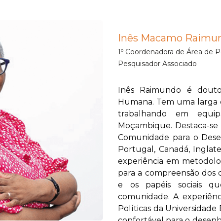
Inês Macamo Raimu
1º Coordenadora de Área de 
Pesquisador Associado
Inês Raimundo é douto
Humana. Tem uma larga ex
trabalhando em equipa
Moçambique. Destaca-se o
Comunidade para o Desenv
Portugal, Canadá, Inglat
experiência em metodologi
para a compreensão dos 
e os papéis sociais 
comunidade. A experiênc
Políticas da Universidad
confortável para o desenh