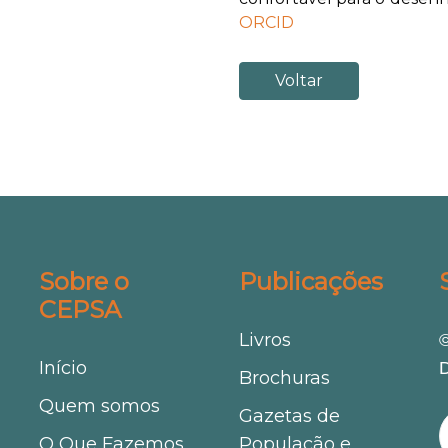
ORCID
Voltar
Sobre o
Publicações
CEPSA
Livros
©
Início
D
Brochuras
Quem somos
Gazetas de
O Que Fazemos
População e