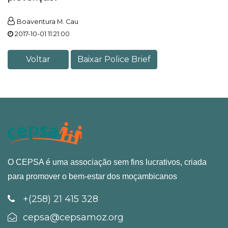
Boaventura M. Cau
2017-10-01 11:21:00
Voltar
Baixar Police Brief
O CEPSA é uma associação sem fins lucrativos, criada
para promover o bem-estar dos moçambicanos
+(258) 21 415 328
cepsa@cepsamoz.org