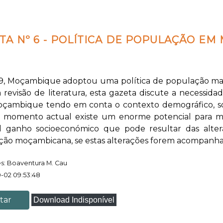
TA Nº 6 - POLÍTICA DE POPULAÇÃO EM
, Moçambique adoptou uma política de população mas,
 revisão de literatura, esta gazeta discute a necessi
çambique tendo em conta o contexto demográfico, soci
 momento actual existe um enorme potencial para ma
el ganho socioeconómico que pode resultar das alter
ão moçambicana, se estas alterações forem acompanhad
s: Boaventura M. Cau
0-02 09:53:48
tar
Download Indisponível