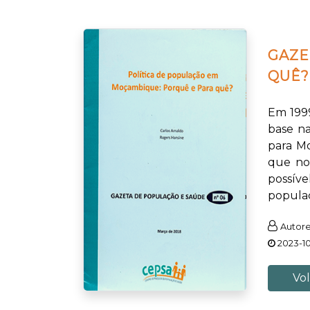
GAZE
QUÊ?
Em 1999
base na
para Mo
que no
possív
populaç
Autore
2023-1
Vol