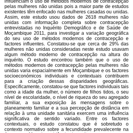
influenciam o uso de métodos modernos de contracepção
pelas mulheres não unidas pois a maior parte de estudos
existentes têm enfocado nas mulheres casadas ou unidas.
Assim, este estudo usou dados de 2618 mulheres não
unidas com informação completa sobre contracepção
entrevistadas no Inquérito Demográfico e de Saúde de
Moçambique 2011, para investigar a variação geográfica
do seu uso de métodos modernos de contracepção e
factores influentes. Constatou-se que cerca de 29% das
mulheres não unidas consideradas neste estudo usavam
algum método moderno de contracepção na altura do
inquérito. O estudo encontrou também que o uso de
métodos modernos de contracepção pelas mulheres não
unidas varia espacialmente em Moçambique e os factores
socioeconómicos individuais e contextuais contribuem
para a criação dessas disparidades geográficas.
Especificamente, constatou-se que factores individuais tais
como a idade da mulher, o número de filhos tidos, o seu
nível de escolaridade, o nível de riqueza do seu agregado
familiar, a sua exposição às mensagens sobre o
planeamento familiar e a sua percepção de distância em
relação à uma unidade sanitária exercem uma influência
significativa de sentido variado. Entre os factores
contextuais, o estudo constatou que é sobretudo o
contexto normativo sobre a fecundidade prevalecente na